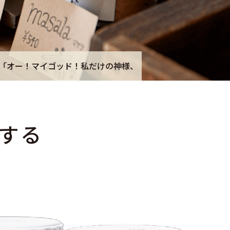
ます」
2025.03.03
🔥 やみつきカレー炒飯レシピ 🍛
する