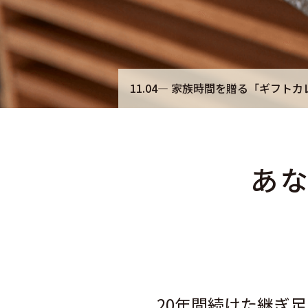
間を贈る「ギフトカレー」 ―クラファンスタート
20
あ
20年間続けた継ぎ足