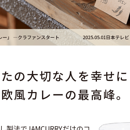
25.05.01
日本テレビ「オー！マイゴッド！私だけの神様、教え
なたの大切な人を幸せに
欧風カレーの最高峰。
し製法でJAMCURRYだけのコ