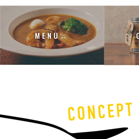
MENU→