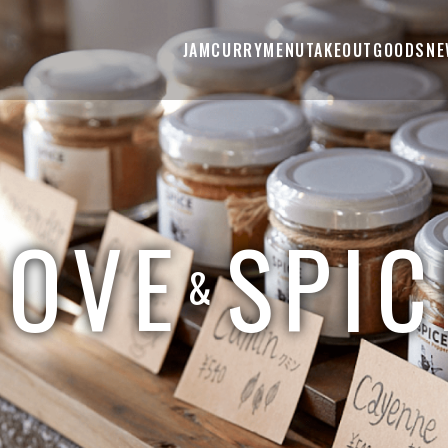
JAMCURRY
MENU
TAKEOUT
GOODS
NE
LOVE
SPIC
&