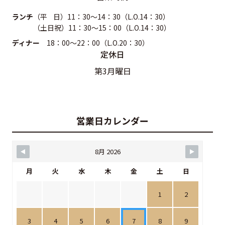
ランチ
（平 日）11：30～14：30（L.O.14：30）
（土日祝）11：30～15：00（L.O.14：30）
ディナー
18：00～22：00（L.O.20：30）
定休日
第3月曜日
営業日カレンダー
8月 2026
月
火
水
木
金
土
日
1
2
3
4
5
6
7
8
9