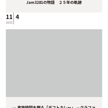
Jam3281の物語 ２５年の軌跡
11
4
2025
― 家族時間を贈る「ギフトカレー」 ―クラファ