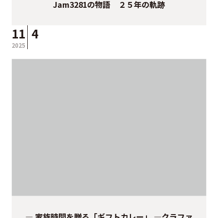
Jam3281の物語 ２５年の軌跡
11
4
2025
― 家族時間を贈る「ギフトカレー」 ―クラファ